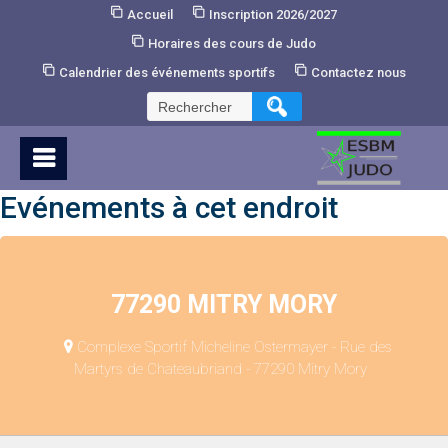
Skip
Accueil
Inscription 2026/2027
to
Horaires des cours de Judo
Content
Calendrier des événements sportifs
Contactez nous
Rechercher :
Evénements à cet endroit
77290 MITRY MORY
Complexe Sportif Micheline Ostermayer - Rue des
Martyrs de Chateaubriand - 77290 Mitry Mory