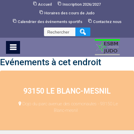
Skip
Accueil
Inscription 2026/2027
to
Horaires des cours de Judo
Content
Calendrier des événements sportifs
Contactez nous
Rechercher :
Evénements à cet endroit
93150 LE BLANC-MESNIL
Dojo du parc avenue des cosmonautes - 93150 Le
Blanc-mesnil