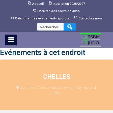
Skip
Accueil
Inscription 2026/2027
to
Horaires des cours de Judo
Content
Calendrier des événements sportifs
Contactez nous
Rechercher :
Evénements à cet endroit
CHELLES
Complexe Maurice Baquet avenue Guy rabourdin
Chelles