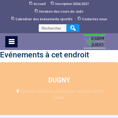
Skip
Accueil
Inscription 2026/2027
to
Horaires des cours de Judo
Content
Calendrier des événements sportifs
Contactez nous
Rechercher :
Evénements à cet endroit
DUGNY
Gymnase Alain Mimoun Rue Léo Lagrange 93440
Dugny