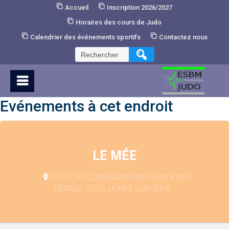
Skip
Accueil
Inscription 2026/2027
to
Horaires des cours de Judo
Content
Calendrier des événements sportifs
Contactez nous
Rechercher :
Evénements à cet endroit
LE MÉE
DOJO JACQUES BIDARD450 AVENUE DES
REGALS 77350, LE MEE SUR SEINE