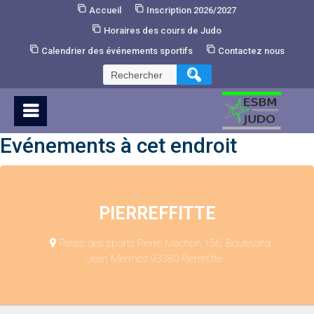
Skip
Accueil
Inscription 2026/2027
to
Horaires des cours de Judo
Content
Calendrier des événements sportifs
Contactez nous
Rechercher :
Evénements à cet endroit
PIERREFFITTE
Palais des sports Pierre Machon 156, Boulevard
Jean Mermoz 93380 Pierrefitte