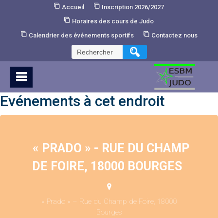
Skip
Accueil
Inscription 2026/2027
to
Horaires des cours de Judo
Content
Calendrier des événements sportifs
Contactez nous
Rechercher :
Evénements à cet endroit
« PRADO » - RUE DU CHAMP
DE FOIRE, 18000 BOURGES
« Prado » – Rue du Champ de Foire, 18000
Bourges