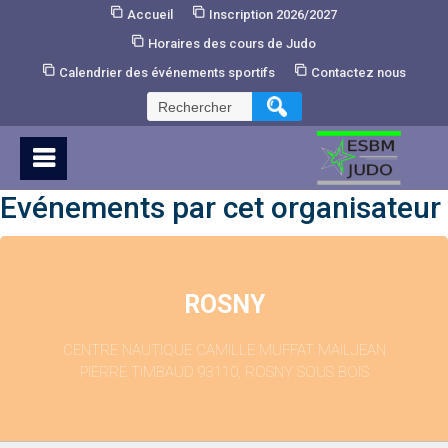
Skip
Accueil
Inscription 2026/2027
to
Horaires des cours de Judo
Content
Calendrier des événements sportifs
Contactez nous
Rechercher :
Evénements par cet organisateur
ROSNY
CENTRE NAUTIQUE CAMILLE MUFFAT MAILJEAN
PIERRE TIMBAUD 93110, ROSNY SOUS BOIS