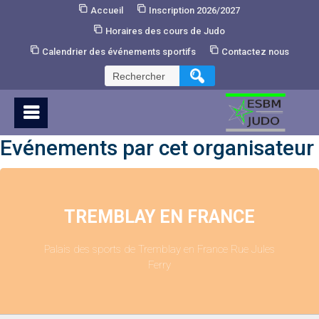
Skip
Accueil
Inscription 2026/2027
to
Horaires des cours de Judo
Content
Calendrier des événements sportifs
Contactez nous
Rechercher :
Evénements par cet organisateur
TREMBLAY EN FRANCE
Palais des sports de Tremblay en France Rue Jules
Ferry