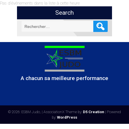
Pas d'événements dans la liste à cette heure
Search
Rechercher :
A chacun sa meilleure performance
© 2026: ESBM Judo,
| AssociationX Theme by:
D5 Creation
| Powered
by:
WordPress