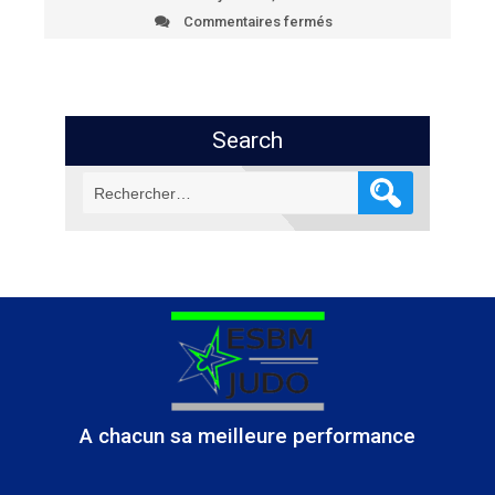
Commentaires fermés
sur
1/2
des
championnats
de
France
Search
1ère
division
Rechercher :
A chacun sa meilleure performance