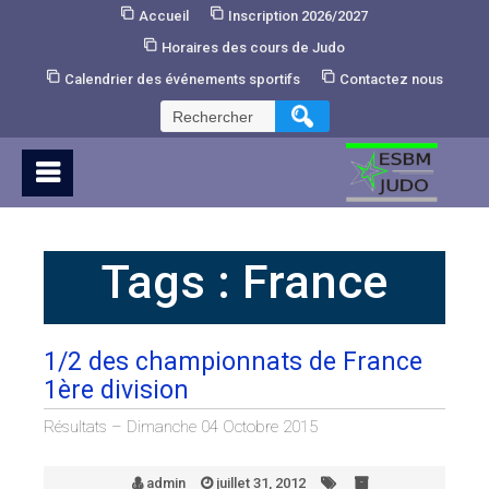
Skip
Accueil
Inscription 2026/2027
to
Horaires des cours de Judo
Content
Calendrier des événements sportifs
Contactez nous
Rechercher :
Tags :
France
1/2 des championnats de France
1ère division
Résultats – Dimanche 04 Octobre 2015
admin
juillet 31, 2012