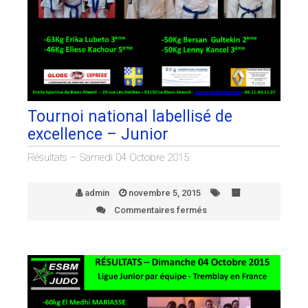
Tournoi national labellisé de
excellence – Junior
Résultats – Samedi 04 Octobre 2015.
admin
novembre 5, 2015
Commentaires fermés
sur
Tournoi
national
labellisé
de
excellence
–
Junior