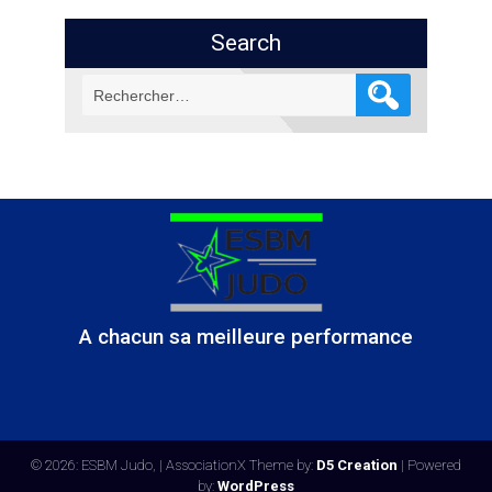
Search
Rechercher :
A chacun sa meilleure performance
© 2026: ESBM Judo,
| AssociationX Theme by:
D5 Creation
| Powered
by:
WordPress