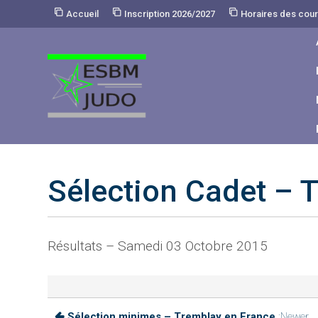
Skip
Accueil
Inscription 2026/2027
Horaires des cou
to
Content
Sélection Cadet – 
Résultats – Samedi 03 Octobre 2015
Sélection minimes – Tremblay en France
:Newer