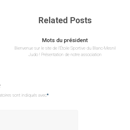
Related Posts
Mots du président
Bienvenue sur le site de l’Étoile Sportive du Blanc-Mesnil
Judo ! Présentation de notre association
e
toires sont indiqués avec
*