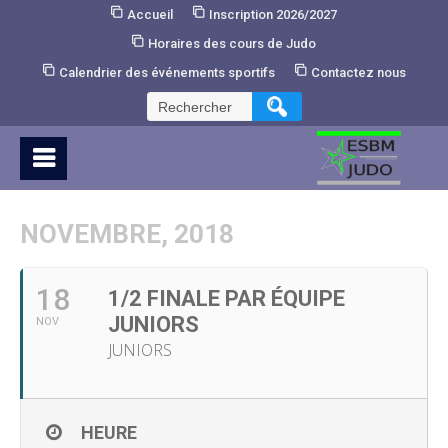
Skip
Accueil
Inscription 2026/2027
to
Horaires des cours de Judo
Content
Calendrier des événements sportifs
Contactez nous
Rechercher :
NOVEMBRE, 2018
18
1/2 FINALE PAR ÉQUIPE
JUNIORS
NOV
JUNIORS
HEURE