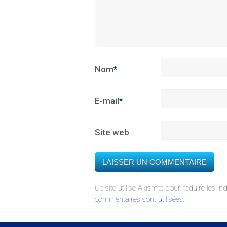
Nom
*
E-mail
*
Site web
Ce site utilise Akismet pour réduire les in
commentaires sont utilisées
.