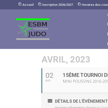
Skip
Accueil
Inscription 2026/2027
Horaires des cou
to
Content
AVRIL, 2023
02
15ÈME TOURNOI D
MINI POUSSINS 2016-20
AVR
DÉTAILS DE L'ÉVÉNEMENT
Horaires information cliquez ici:
Tour