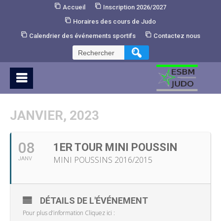
Skip
Accueil
Inscription 2026/2027
to
Horaires des cours de Judo
Content
Calendrier des événements sportifs
Contactez nous
Rechercher :
JANVIER, 2023
08
1ER TOUR MINI POUSSIN
MINI POUSSINS 2016/2015
JANV
DÉTAILS DE L'ÉVÉNEMENT
Pour plus d’information Cliquez ici :