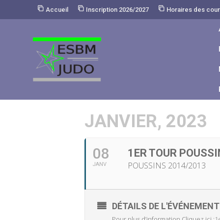
Skip
Accueil
Inscription 2026/2027
Horaires des cou
to
Content
JANVIER, 2023
08
1ER TOUR POUSSI
POUSSINS 2014/2013
JANV
DÉTAILS DE L'ÉVÉNEMENT
Pour plus d’information Cliquez ici :
1