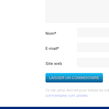
Nom
*
E-mail
*
Site web
Ce site utilise Akismet pour réduire les in
commentaires sont utilisées
.