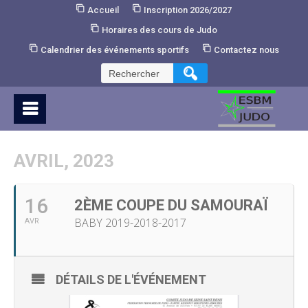
Skip
Accueil
Inscription 2026/2027
to
Horaires des cours de Judo
Content
Calendrier des événements sportifs
Contactez nous
Rechercher :
AVRIL, 2023
16
2ÈME COUPE DU SAMOURAÏ
BABY 2019-2018-2017
AVR
DÉTAILS DE L'ÉVÉNEMENT