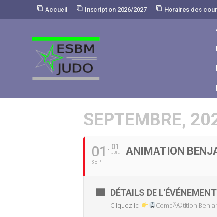
Skip
Accueil
Inscription 2026/2027
Horaires des cou
to
Content
SEPTEMBRE, 20
01
01
ANIMATION BENJ
JUIL
SEPT
DÉTAILS DE L'ÉVÉNEMENT
Cliquez ici
CompÃ©tition Benja