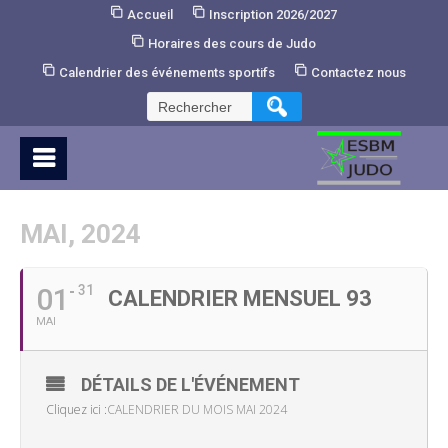
Skip
Accueil
Inscription 2026/2027
to
Horaires des cours de Judo
Content
Calendrier des événements sportifs
Contactez nous
Rechercher :
MAI, 2024
01
31
CALENDRIER MENSUEL 93
MAI
DÉTAILS DE L'ÉVÉNEMENT
Cliquez ici :
CALENDRIER DU MOIS MAI 2024