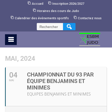
Skip
Accueil
Inscription 2026/2027
to
Horaires des cours de Judo
Content
Calendrier des événements sportifs
Contactez nous
Rechercher :
MAI, 2024
04
CHAMPIONNAT DU 93 PAR
ÉQUIPE BENJAMINS ET
MAI
MINIMES
EQUIPES BENJAMINS ET MINIMES