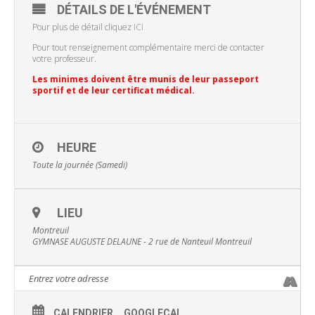
DÉTAILS DE L'ÉVÉNEMENT
Pour plus de détail cliquez
ICI
Pour tout renseignement complémentaire merci de contacter
votre professeur.
Les minimes doivent être munis de leur passeport
sportif et de leur certificat médical.
HEURE
Toute la journée (Samedi)
LIEU
Montreuil
GYMNASE AUGUSTE DELAUNE - 2 rue de Nanteuil Montreuil
CALENDRIER
GOOGLECAL