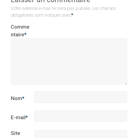
Votre adresse e-mail ne sera pas publiée.
Les champs
obligatoires sont indiqués avec
*
Comme
ntaire
*
Nom
*
E-mail
*
Site