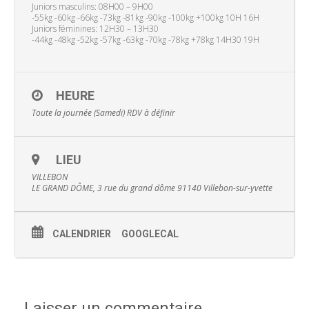
Juniors masculins: 08H00 – 9H00
-55kg -60kg -66kg -73kg -81kg -90kg -100kg +100kg 10H 16H
Juniors féminines: 12H30 – 13H30
-44kg -48kg -52kg -57kg -63kg -70kg -78kg +78kg 14H30 19H
HEURE
Toute la journée (Samedi)
RDV à définir
LIEU
VILLEBON
LE GRAND DÔME, 3 rue du grand dôme 91140 Villebon-sur-yvette
CALENDRIER
GOOGLECAL
Laisser un commentaire