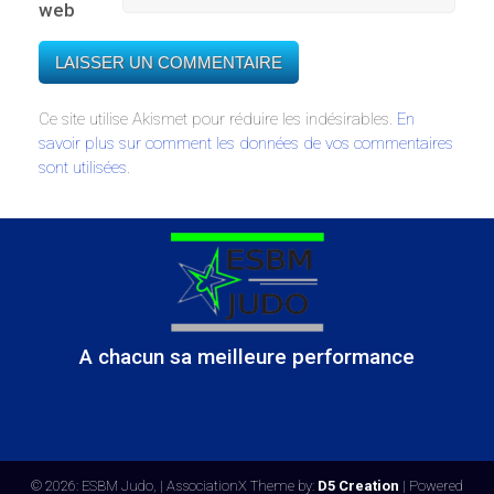
web
Ce site utilise Akismet pour réduire les indésirables.
En
savoir plus sur comment les données de vos commentaires
sont utilisées
.
A chacun sa meilleure performance
© 2026: ESBM Judo,
| AssociationX Theme by:
D5 Creation
| Powered