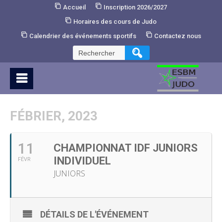
Skip
Accueil
Inscription 2026/2027
to
Horaires des cours de Judo
Content
Calendrier des événements sportifs
Contactez nous
Rechercher :
FÉBRIER, 2023
11
CHAMPIONNAT IDF JUNIORS
INDIVIDUEL
FÉVR
JUNIORS
DÉTAILS DE L'ÉVÉNEMENT