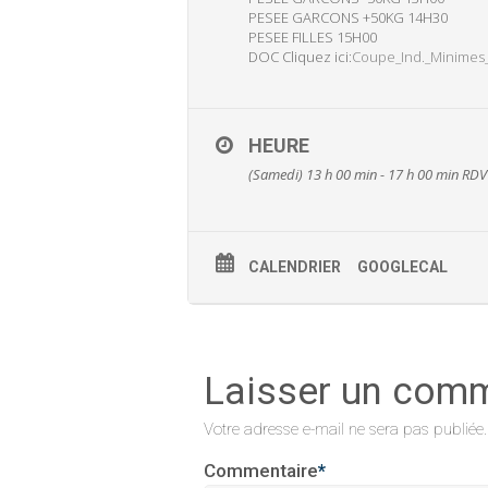
PESEE GARCONS +50KG 14H30
PESEE FILLES 15H00
DOC Cliquez ici:
Coupe_Ind._Minimes_
HEURE
(Samedi) 13 h 00 min - 17 h 00 min
RDV
CALENDRIER
GOOGLECAL
Laisser un com
Votre adresse e-mail ne sera pas publiée.
Commentaire
*