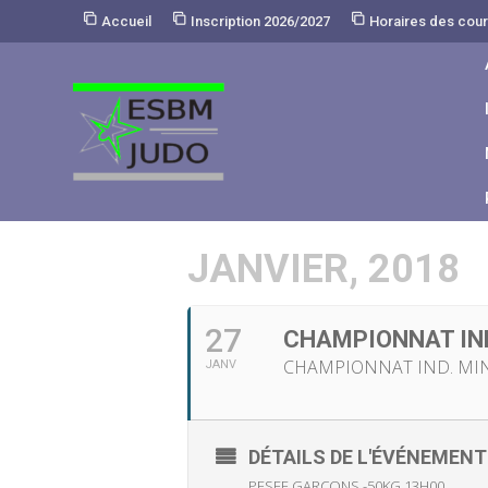
Skip
Accueil
Inscription 2026/2027
Horaires des cou
to
Content
JANVIER, 2018
27
CHAMPIONNAT IND
CHAMPIONNAT IND. MINI
JANV
DÉTAILS DE L'ÉVÉNEMENT
PESEE GARCONS -50KG 13H00