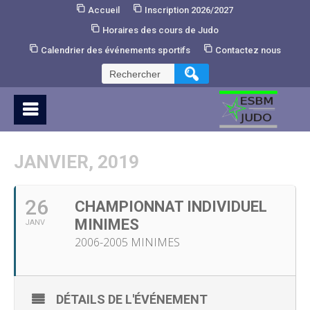
Skip
Accueil
Inscription 2026/2027
to
Horaires des cours de Judo
Content
Calendrier des événements sportifs
Contactez nous
Rechercher :
JANVIER, 2019
26
CHAMPIONNAT INDIVIDUEL
MINIMES
JANV
2006-2005 MINIMES
DÉTAILS DE L'ÉVÉNEMENT