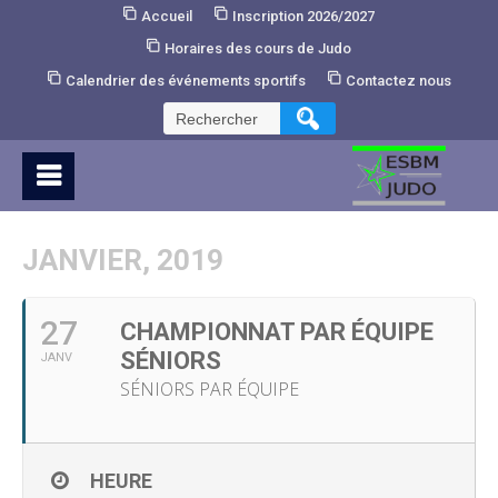
Skip
Accueil
Inscription 2026/2027
to
Horaires des cours de Judo
Content
Calendrier des événements sportifs
Contactez nous
Rechercher :
JANVIER, 2019
27
CHAMPIONNAT PAR ÉQUIPE
SÉNIORS
JANV
SÉNIORS PAR ÉQUIPE
HEURE