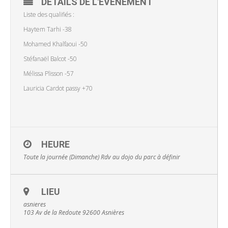
DÉTAILS DE L'ÉVÉNEMENT
Liste des qualifiés :
Haytem Tarhi -38
Mohamed Khalfaoui -50
Stéfanaël Balcot -50
Mélissa Plisson -57
Lauricia Cardot passy +70
HEURE
Toute la journée (Dimanche)
Rdv au dojo du parc à définir
LIEU
asnieres
103 Av de la Redoute 92600 Asnières