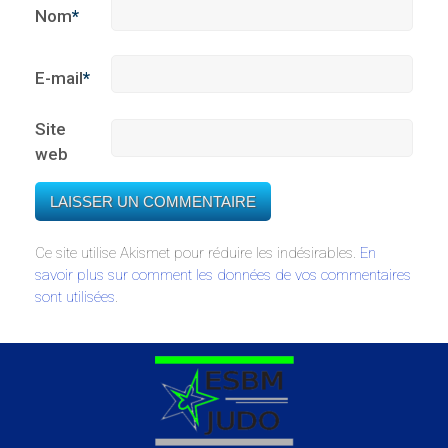
Nom
*
E-mail
*
Site
web
Ce site utilise Akismet pour réduire les indésirables.
En
savoir plus sur comment les données de vos commentaires
sont utilisées
.