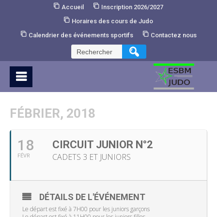
Skip
Accueil
Inscription 2026/2027
to
Horaires des cours de Judo
Content
Calendrier des événements sportifs
Contactez nous
Rechercher :
FÉBRIER, 2018
18
CIRCUIT JUNIOR N°2
CADETS 3 ET JUNIORS
FÉVR
DÉTAILS DE L'ÉVÉNEMENT
Le départ est fixé à 7H00 pour les juniors garçons
Le départ est fixé à 11H00 pour les juniors filles