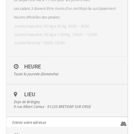
Les cadets 3 doivent être munis d’un certificat de surclassement.
heures officielles des pesées:
Juniors masculins -60 kg à -81kg : 8h00 – 8h30
Juniors masculins -90 kg à +100Kg : 10h00 – 10h30
Juniors féminine : 12h00-12h30
HEURE
Toute la journée (Dimanche)
LIEU
Dojo de Brétigny
9 rue Albert Camus - 91220 BRETIGNY SUR ORGE