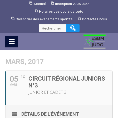
Skip
Accueil
Inscription 2026/2027
to
Horaires des cours de Judo
Content
Calendrier des événements sportifs
Contactez nous
Rechercher :
MARS, 2017
05
12
CIRCUIT RÉGIONAL JUNIORS
N°3
MARS
JUNIOR ET CADET 3
DÉTAILS DE L'ÉVÉNEMENT