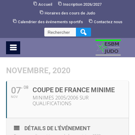
Skip
Accueil
Inscription 2026/2027
to
Horaires des cours de Judo
Content
Calendrier des événements sportifs
Contactez nous
Rechercher :
NOVEMBRE, 2020
07
08
COUPE DE FRANCE MINIME
MINIMES 2005/2006 SUR
NOV
QUALIFICATIONS
DÉTAILS DE L'ÉVÉNEMENT