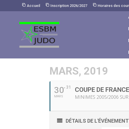
Skip
Accueil
Inscription 2026/2027
Horaires des cou
to
Content
MARS, 2019
30
31
COUPE DE FRANCE
MINIMES 2005/2006 SUR
MARS
DÉTAILS DE L'ÉVÉNEMENT