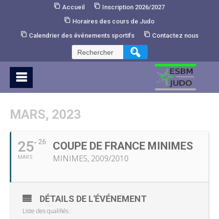
Skip
Accueil
Inscription 2026/2027
to
Horaires des cours de Judo
Content
Calendrier des événements sportifs
Contactez nous
Rechercher :
MARS, 2023
25
26
COUPE DE FRANCE MINIMES
MINIMES, 2009/2010
MARS
DÉTAILS DE L'ÉVÉNEMENT
Liste des qualifiés :