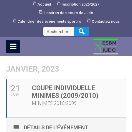
Skip
Accueil
Inscription 2026/2027
to
Horaires des cours de Judo
Content
Calendrier des événements sportifs
Contactez nous
Rechercher :
JANVIER, 2023
21
COUPE INDIVIDUELLE
MINIMES (2009/2010)
JANV
MINIMES 2010/2009
DÉTAILS DE L'ÉVÉNEMENT