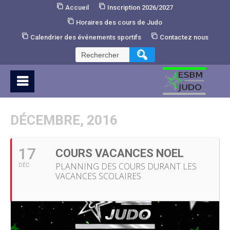
Skip
Accueil
Inscription 2026/2027
to
Horaires des cours de Judo
Content
Calendrier des événements sportifs
Contactez nous
Rechercher :
DÉCEMBRE, 2016
17
COURS VACANCES NOEL
PLANNING DES COURS DURANT LES
DÉC
VACANCES SCOLAIRES