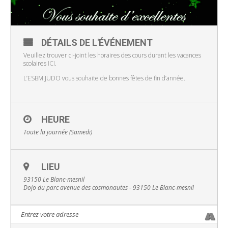
DÉTAILS DE L'ÉVÉNEMENT
Veuillez trouver ci-joint les horaires des cours durant les vacances
scolaires
ICI
.
L’ESBM JUDO vous souhaite de bonnes fêtes de fin d’année.
HEURE
Toute la journée (Samedi)
LIEU
93150 Le Blanc-mesnil
Dojo du parc avenue des cosmonautes - 93150 Le Blanc-mesnil