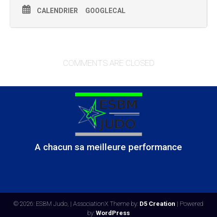
CALENDRIER
GOOGLECAL
COMMENTS ARE CLOSED
A chacun sa meilleure performance
© 2026: ESBM Judo,
| AssociationX Theme by:
D5 Creation
| Powered
by:
WordPress