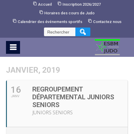
Skip
Accueil
Inscription 2026/2027
to
Horaires des cours de Judo
Content
Calendrier des événements sportifs
Contactez nous
Rechercher :
JANVIER, 2019
16
REGROUPEMENT
DÉPARTEMENTAL JUNIORS
JANV
SENIORS
JUNIORS SENIORS