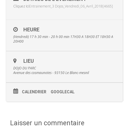
Cliquez Ici
Entrainement_3 Dojos_Vendredi_06_Avril_2018[4665]
HEURE
(Vendredi) 17 h 30 min - 20 h 00 min
17H30 A 18H30 ET 18H30 A
20H00
LIEU
DOJO DU PARC
Avenue des cosmaunotes - 93150 Le Blanc-mesnil
CALENDRIER
GOOGLECAL
Laisser un commentaire