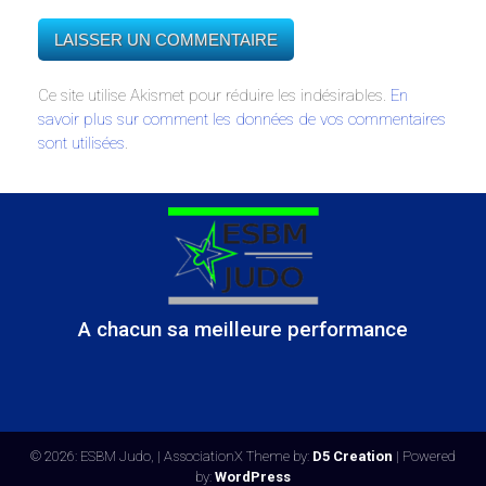
Ce site utilise Akismet pour réduire les indésirables.
En
savoir plus sur comment les données de vos commentaires
sont utilisées
.
A chacun sa meilleure performance
© 2026: ESBM Judo,
| AssociationX Theme by:
D5 Creation
| Powered
by:
WordPress