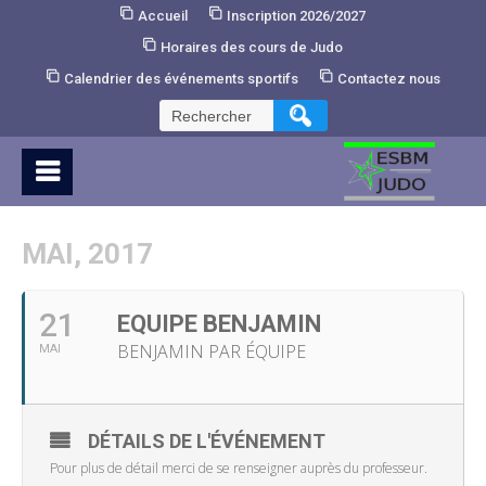
Skip
Accueil
Inscription 2026/2027
to
Horaires des cours de Judo
Content
Calendrier des événements sportifs
Contactez nous
Rechercher :
MAI, 2017
21
EQUIPE BENJAMIN
BENJAMIN PAR ÉQUIPE
MAI
DÉTAILS DE L'ÉVÉNEMENT
Pour plus de détail merci de se renseigner auprès du professeur.