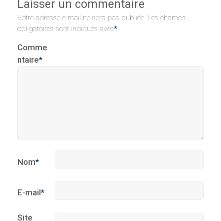
Laisser un commentaire
Votre adresse e-mail ne sera pas publiée.
Les champs
obligatoires sont indiqués avec
*
Comme
ntaire
*
Nom
*
E-mail
*
Site