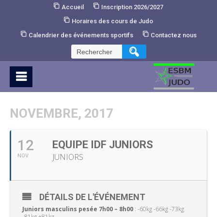
Skip
Accueil
Inscription 2026/2027
to
Horaires des cours de Judo
Content
Calendrier des événements sportifs
Contactez nous
Rechercher :
NOVEMBRE, 2017
12
EQUIPE IDF JUNIORS
JUNIORS
NOV
DÉTAILS DE L'ÉVÉNEMENT
Juniors masculins pesée 7h00 – 8h00
: -60kg -66kg -73kg
-81kg +81kg