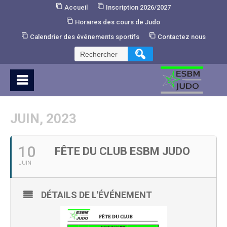
Skip
Accueil
Inscription 2026/2027
to
Horaires des cours de Judo
Content
Calendrier des événements sportifs
Contactez nous
Rechercher :
JUIN, 2023
10
FÊTE DU CLUB ESBM JUDO
JUIN
DÉTAILS DE L'ÉVÉNEMENT