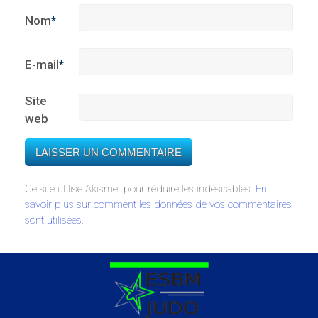
Nom
*
E-mail
*
Site
web
Ce site utilise Akismet pour réduire les indésirables.
En
savoir plus sur comment les données de vos commentaires
sont utilisées
.