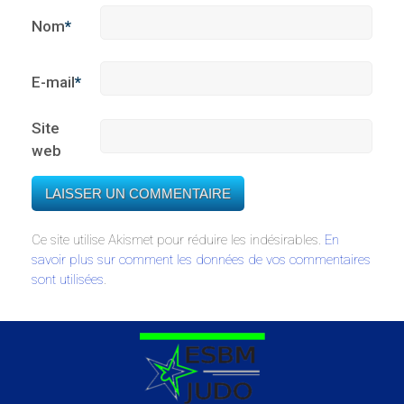
Nom
*
E-mail
*
Site
web
Ce site utilise Akismet pour réduire les indésirables.
En
savoir plus sur comment les données de vos commentaires
sont utilisées
.