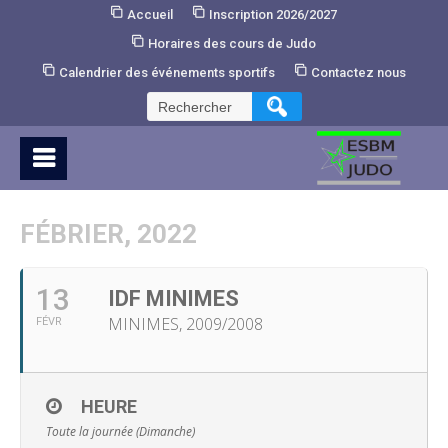
Skip
Accueil
Inscription 2026/2027
to
Horaires des cours de Judo
Content
Calendrier des événements sportifs
Contactez nous
Rechercher :
FÉBRIER, 2022
13
IDF MINIMES
MINIMES, 2009/2008
FÉVR
HEURE
Toute la journée (Dimanche)