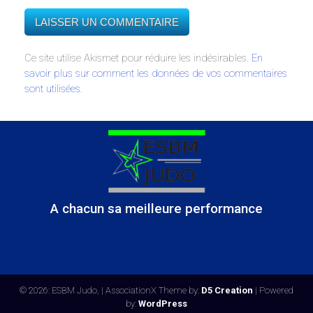
Ce site utilise Akismet pour réduire les indésirables.
En
savoir plus sur comment les données de vos commentaires
sont utilisées
.
A chacun sa meilleure performance
© 2026: ESBM Judo,
| AssociationX Theme by:
D5 Creation
| Powered
by:
WordPress