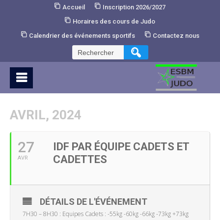
Skip
Accueil
Inscription 2026/2027
to
Horaires des cours de Judo
Content
Calendrier des événements sportifs
Contactez nous
Rechercher :
AVRIL, 2024
27
IDF PAR ÉQUIPE CADETS ET
CADETTES
AVR
DÉTAILS DE L'ÉVÉNEMENT
7H30 – 8H30 : Equipes Cadets : -55kg -60kg -66kg -73kg +73kg