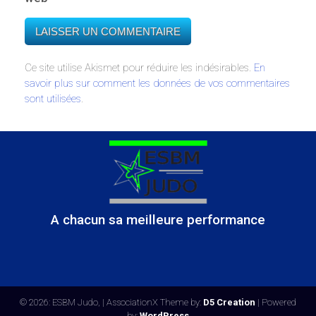
Ce site utilise Akismet pour réduire les indésirables.
En
savoir plus sur comment les données de vos commentaires
sont utilisées
.
A chacun sa meilleure performance
© 2026: ESBM Judo,
| AssociationX Theme by:
D5 Creation
| Powered
by:
WordPress