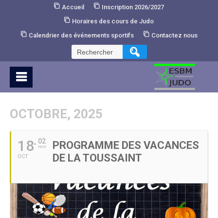
Skip
Accueil
Inscription 2026/2027
to
Horaires des cours de Judo
Content
Calendrier des événements sportifs
Contactez nous
Rechercher :
OCTOBRE, 2025
18
02
PROGRAMME DES VACANCES
NOV
DE LA TOUSSAINT
OCT