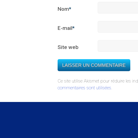
Nom
*
E-mail
*
Site web
Ce site utilise Akismet pour réduire les in
commentaires sont utilisées
.