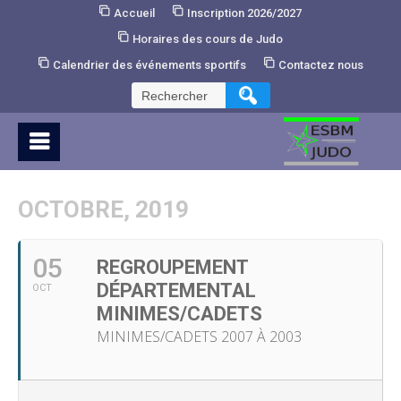
Skip
Accueil
Inscription 2026/2027
to
Horaires des cours de Judo
Content
Calendrier des événements sportifs
Contactez nous
Rechercher :
OCTOBRE, 2019
05
REGROUPEMENT
DÉPARTEMENTAL
OCT
MINIMES/CADETS
MINIMES/CADETS 2007 À 2003