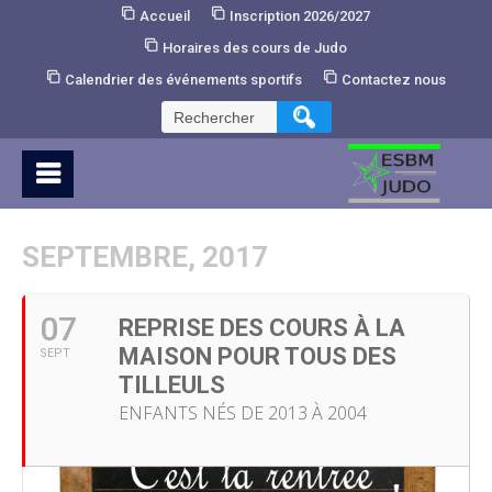
Skip
Accueil
Inscription 2026/2027
to
Horaires des cours de Judo
Content
Calendrier des événements sportifs
Contactez nous
Rechercher :
SEPTEMBRE, 2017
07
REPRISE DES COURS À LA
MAISON POUR TOUS DES
SEPT
TILLEULS
ENFANTS NÉS DE 2013 À 2004