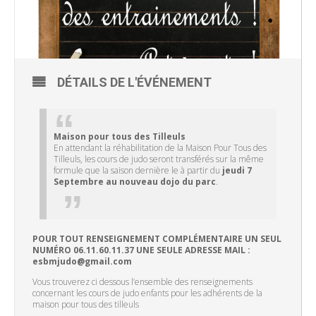
DÉTAILS DE L'ÉVÉNEMENT
Maison pour tous des Tilleuls
En attendant la réhabilitation de la Maison Pour Tous des
Tilleuls, les cours de judo seront transférés sur la même
formule que la saison dernière le à partir du
jeudi 7
Septembre au nouveau dojo du parc
.
POUR TOUT RENSEIGNEMENT COMPLÉMENTAIRE UN SEUL
NUMÉRO 06.11.60.11.37 UNE SEULE ADRESSE MAIL :
esbmjudo@gmail.com
Vous trouverez ci dessous l’ensemble des renseignements
concernant les cours de judo enfants pour les adhérents de la
maison pour tous des tilleuls