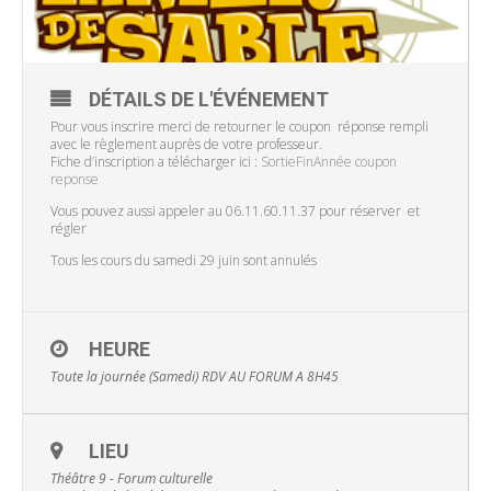
DÉTAILS DE L'ÉVÉNEMENT
Pour vous inscrire merci de retourner le coupon réponse rempli
avec le règlement auprès de votre professeur.
Fiche d’inscription a télécharger ici :
SortieFinAnnée coupon
reponse
Vous pouvez aussi appeler au 06.11.60.11.37 pour réserver et
régler
Tous les cours du samedi 29 juin sont annulés
HEURE
Toute la journée (Samedi)
RDV AU FORUM A 8H45
LIEU
Théâtre 9 - Forum culturelle