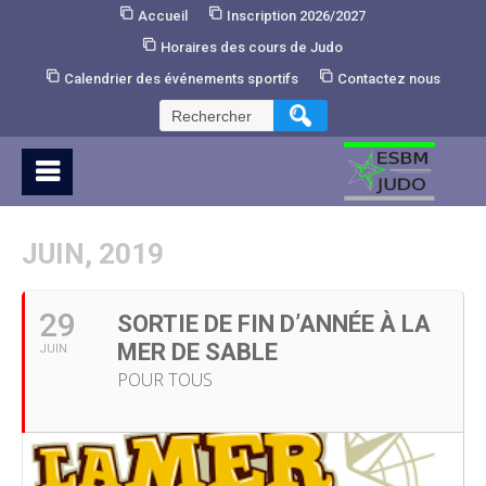
Skip
Accueil
Inscription 2026/2027
to
Horaires des cours de Judo
Content
Calendrier des événements sportifs
Contactez nous
Rechercher :
JUIN, 2019
29
SORTIE DE FIN D’ANNÉE À LA
MER DE SABLE
JUIN
POUR TOUS