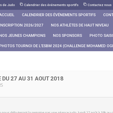
rs de Judo
Calendrier des événements sportifs
Contactez nous
ACCUEIL
CALENDRIER DES ÉVÉNEMENTS SPORTIFS
CONT
INSCRIPTION 2026/2027
NOS ATHLÈTES DE HAUT NIVEAU
NOS JEUNES CHAMPIONS
NOS SPONSORS
PHOTO SAIS
PHOTOS TOURNOI DE L’ESBM 2024 (CHALLENGE MOHAMED OGB
 DU 27 AU 31 AOUT 2018
RS
on nous débuteront la semaine par une séance judo, lundi 27 août à 19h a