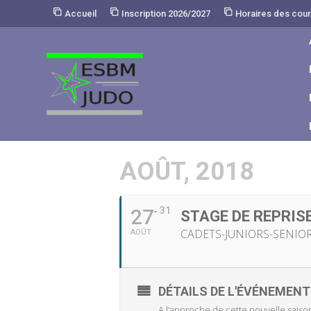
Skip
Accueil
Inscription 2026/2027
Horaires des cou
to
Content
AOÛT, 2018
27
31
STAGE DE REPRISE
CADETS-JUNIORS-SENIO
AOÛT
DÉTAILS DE L'ÉVÉNEMENT
A l’approche de cette nouvelle sais