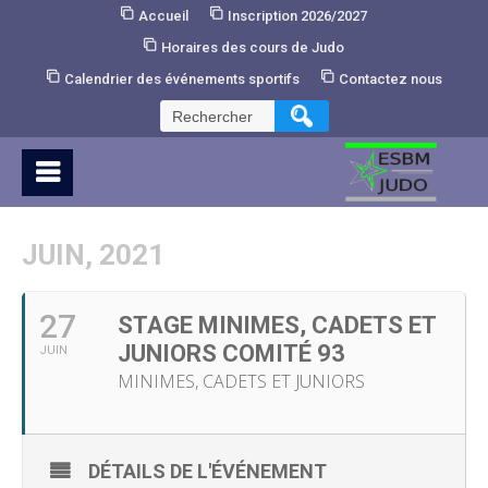
Skip
Accueil
Inscription 2026/2027
to
Horaires des cours de Judo
Content
Calendrier des événements sportifs
Contactez nous
Rechercher :
JUIN, 2021
27
STAGE MINIMES, CADETS ET
JUNIORS COMITÉ 93
JUIN
MINIMES, CADETS ET JUNIORS
DÉTAILS DE L'ÉVÉNEMENT