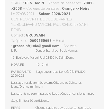
STAGE /
BENJAMIN
– Années de naissance :
2003 -
>2008
– Couleurs de ceintures :
Orange -> Noire
Le 27/06/2021 –
Saison 2020/2021
CENTRE SPORTIF DE L’ILE DE VANNES
15, BOULEVARD MARCEL PAUL 93450, ILE SAINT
DENIS
Contact :
GROSSAIN
Téléphone :
0609650653
– Email
:
grossainffjudo@gmail.com
– Site web :
LIEU Centre Sportif de l’ile de Vannes
15, Boulevard Marcel Paul 93450 Ile Saint Denis
HORAIRE 10h à 16h
PARTICIPANTS Stage ouvert aux licenciés à la FFJUDO
2020/2021
Les stagiaires devront être compétiteurs, et Ceintures
Jaune/Orange minimum
Les parents ne seront pas autorisés à pénétrer dans le gymnase
Stage limité à 50 participants
REPAS Chaque stagiaire devra apporter son repas