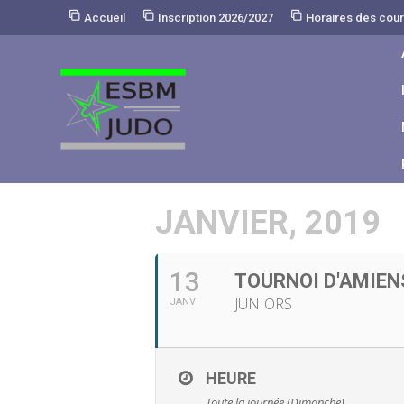
Skip
Accueil
Inscription 2026/2027
Horaires des cou
to
Content
JANVIER, 2019
13
TOURNOI D'AMIEN
JUNIORS
JANV
HEURE
Toute la journée (Dimanche)