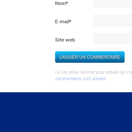
Nom
*
E-mail
*
Site web
Ce site utilise Akismet pour réduire les in
commentaires sont utilisées
.